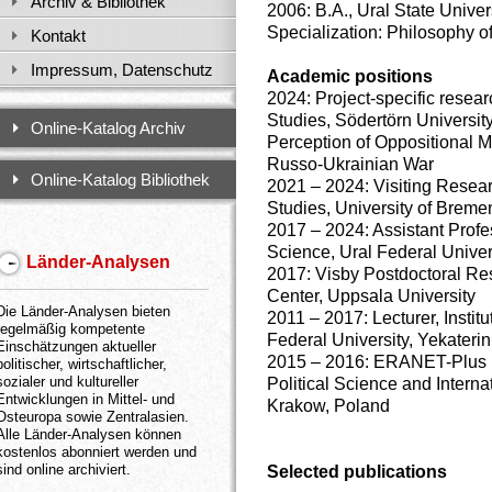
Archiv & Bibliothek
2006: B.A., Ural State Univer
Specialization: Philosophy o
Kontakt
Impressum, Datenschutz
Academic positions
2024: Project-specific resea
Studies, Södertörn University.
Online-Katalog Archiv
Perception of Oppositional Me
Russo-Ukrainian War
Online-Katalog Bibliothek
2021 – 2024: Visiting Resea
Studies, University of Breme
2017 – 2024: Assistant Profess
Science, Ural Federal Univer
Länder-Analysen
2017: Visby Postdoctoral Re
Center, Uppsala University
Die Länder-Analysen bieten
2011 – 2017: Lecturer, Institu
regelmäßig kompetente
Federal University, Yekateri
Einschätzungen aktueller
2015 – 2016: ERANET-Plus Po
politischer, wirtschaftlicher,
sozialer und kultureller
Political Science and Interna
Entwicklungen in Mittel- und
Krakow, Poland
Osteuropa sowie Zentralasien.
Alle Länder-Analysen können
kostenlos abonniert werden und
sind online archiviert.
Selected publications