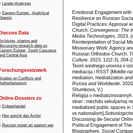
»
Länder-Analysen
Emotional Engagement with P
»
Eastern Europe - Analytical
Digests
Resilience on Russian Soci
Digital Practices: Approval 
Church.
Convergence: The In
Discuss Data
Media Technologies
. 2023. 
Archiving, sharing and
Reinterpretation of Social M
discussing research data on
Missionary Work: Agency and 
Eastern Europe, South Caucasus
Russian Orthodox Church.
T
and Central Asia
Culture.
2023. 12(2-3), 204-2
Teorii srednego urovnia v issl
Forschungsnetzwerk
mediacija i RSST [Middle-ran
mediation, mediatization an
Studies on Conflicts and
Authoritarianism
Russia and Worldwide.
2020.
Shumkova, V.)
Religija v mediatizirovanny
Online-Dossiers zu
stran : mezhdu sekuljarnoj ne
»
Erdgashandel
mediatized public spaces in 
vs nationalism].
Sotsiologich
»
Hier spricht das Archiv
Discussing de-Secular Online
Political Engagement of The
»
Russian street art against war
Blogosphere.
Social Compa