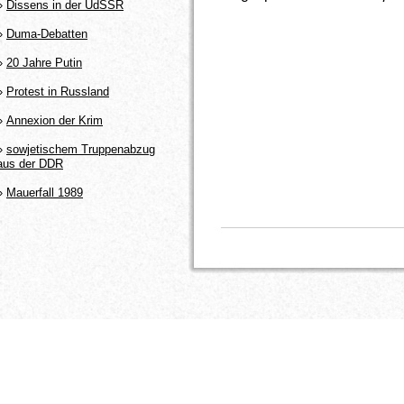
»
Dissens in der UdSSR
»
Duma-Debatten
»
20 Jahre Putin
»
Protest in Russland
»
Annexion der Krim
»
sowjetischem Truppenabzug
aus der DDR
»
Mauerfall 1989