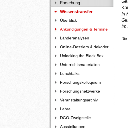
Ges
Forschung
Kam
Wissenstransfer
In 
Gef
Überblick
Im
Ankündigungen & Termine
Länderanalysen
Die
Online-Dossiers & dekoder
Unlocking the Black Box
Unterrichtsmaterialien
Lunchtalks
Forschungskolloquium
Forschungsnetzwerke
Veranstaltungsarchiv
Lehre
DGO-Zweigstelle
Ausstellungen