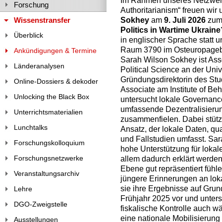
Im Rahmen unseres Netzwerk
Forschung
Authoritarianism“ freuen wir
Sokhey
am
9. Juli 2026
zum
Wissenstransfer
Politics in Wartime Ukraine
Überblick
in englischer Sprache statt 
Raum 3790 im Osteuropage
Ankündigungen & Termine
Sarah Wilson Sokhey ist Ass
Länderanalysen
Political Science an der Univ
Gründungsdirektorin des Stu
Online-Dossiers & dekoder
Associate am Institute of Be
Unlocking the Black Box
untersucht lokale Governance
umfassende Dezentralisieru
Unterrichtsmaterialien
zusammenfielen. Dabei stützt
Lunchtalks
Ansatz, der lokale Daten, qu
und Fallstudien umfasst. Sa
Forschungskolloquium
hohe Unterstützung für lokale
Forschungsnetzwerke
allem dadurch erklärt werden
Ebene gut repräsentiert fühl
Veranstaltungsarchiv
jüngere Erinnerungen an loka
sie ihre Ergebnisse auf Gru
Lehre
Frühjahr 2025 vor und unter
DGO-Zweigstelle
fiskalische Kontrolle auch w
eine nationale Mobilisierung
Ausstellungen