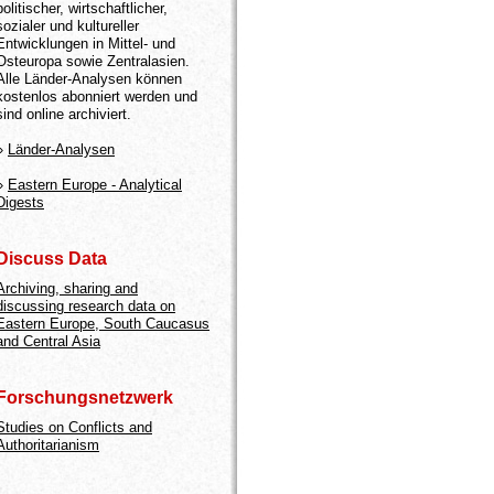
politischer, wirtschaftlicher,
sozialer und kultureller
Entwicklungen in Mittel- und
Osteuropa sowie Zentralasien.
Alle Länder-Analysen können
kostenlos abonniert werden und
sind online archiviert.
»
Länder-Analysen
»
Eastern Europe - Analytical
Digests
Discuss Data
Archiving, sharing and
discussing research data on
Eastern Europe, South Caucasus
and Central Asia
Forschungsnetzwerk
Studies on Conflicts and
Authoritarianism