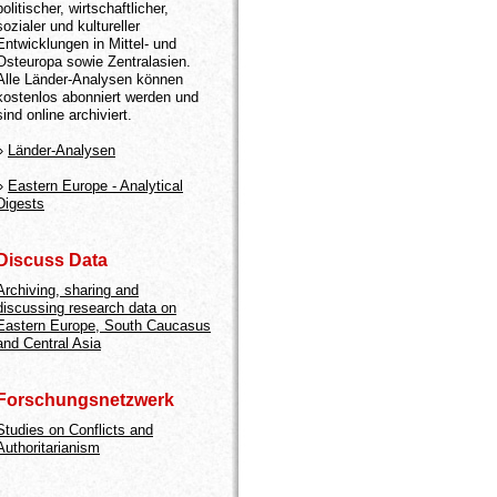
politischer, wirtschaftlicher,
sozialer und kultureller
Entwicklungen in Mittel- und
Osteuropa sowie Zentralasien.
Alle Länder-Analysen können
kostenlos abonniert werden und
sind online archiviert.
»
Länder-Analysen
»
Eastern Europe - Analytical
Digests
Discuss Data
Archiving, sharing and
discussing research data on
Eastern Europe, South Caucasus
and Central Asia
Forschungsnetzwerk
Studies on Conflicts and
Authoritarianism