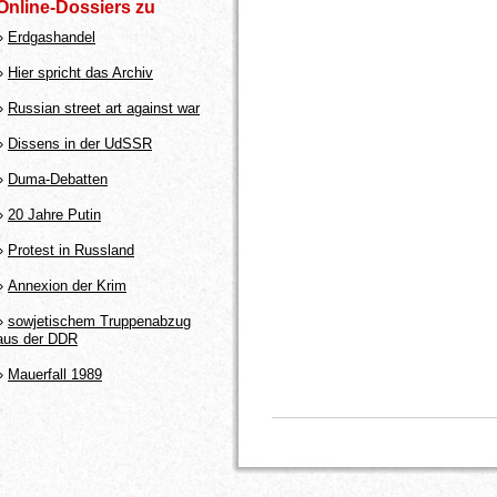
Online-Dossiers zu
»
Erdgashandel
»
Hier spricht das Archiv
»
Russian street art against war
»
Dissens in der UdSSR
»
Duma-Debatten
»
20 Jahre Putin
»
Protest in Russland
»
Annexion der Krim
»
sowjetischem Truppenabzug
aus der DDR
»
Mauerfall 1989