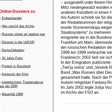
– ausgestellt unter freiem H
Miliz niedergewalzt worden w
Online-Dossiers zu
anderen Künstlern in einen H
Als Autorin schrieb sie für d
»
Erdgashandel
der Redakteurinnen der relig
»
Hier spricht das Archiv
wurde Voznesenskaja wegen
Staatssystems“ zu mehreren 
»
Russian street art against war
emigrierte sie in die Bundes
Frankfurt am Main, übersied
»
Dissens in der UdSSR
der russischen Redaktion des
»
Duma-Debatten
1996 bis 1999 verbrachte sie
Frankreich; 2002 ließ sie sich
»
20 Jahre Putin
In der Emigration publizierte 
»
Protest in Russland
„Tret’ja volna“ und „Vestnik 
Band „Was Russen über Deuts
»
Annexion der Krim
gesammelt hatte. Nach der P
Autorin religiöser Fantasy-
»
sowjetischem Truppenabzug
aus der DDR
Im Jahr 2002 legte Julija V
im Archiv der FSO an.
»
Mauerfall 1989