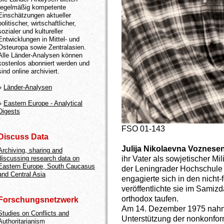
regelmäßig kompetente
Einschätzungen aktueller
politischer, wirtschaftlicher,
sozialer und kultureller
Entwicklungen in Mittel- und
Osteuropa sowie Zentralasien.
Alle Länder-Analysen können
kostenlos abonniert werden und
sind online archiviert.
»
Länder-Analysen
»
Eastern Europe - Analytical
Digests
FSO 01-143
Discuss Data
Julija Nikolaevna Voznese
Archiving, sharing and
ihr Vater als sowjetischer Mili
discussing research data on
Eastern Europe, South Caucasus
der Leningrader Hochschule 
and Central Asia
engagierte sich in den nicht-
veröffentlichte sie im Samizd
orthodox taufen.
Forschungsnetzwerk
Am 14. Dezember 1975 nahm 
Studies on Conflicts and
Unterstützung der nonkonform
Authoritarianism