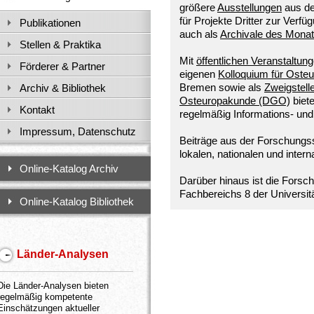
größere
Ausstellungen
aus de
für Projekte Dritter zur Ver
Publikationen
auch als
Archivale des Mona
Stellen & Praktika
Mit
öffentlichen Veranstaltun
Förderer & Partner
eigenen
Kolloquium für Oste
Bremen sowie als
Zweigstell
Archiv & Bibliothek
Osteuropakunde (DGO)
biete
Kontakt
regelmäßig Informations- und
Impressum, Datenschutz
Beiträge aus der Forschungs
lokalen, nationalen und inter
Online-Katalog Archiv
Darüber hinaus ist die Forsc
Fachbereichs 8 der Universitä
Online-Katalog Bibliothek
Länder-Analysen
Die Länder-Analysen bieten
regelmäßig kompetente
Einschätzungen aktueller