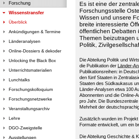
Forschung
Es ist eine der zentra
Forschungsstelle Ost
Wissenstransfer
Wissen und unsere Fo
Überblick
breite interessierte Öff
öffentlichen Debatten
Ankündigungen & Termine
Themen beizutragen u
Länderanalysen
Politik, Zivilgesellsch
Online-Dossiers & dekoder
Die Abteilung Politik und Wir
Unlocking the Black Box
die Publikation der
Länder-An
Unterrichtsmaterialien
Publikationsreihen: in Deuts
den fünf Staaten in Zentralas
Lunchtalks
Staaten des Südkaukasus und
Länder-Analysen etwa 100 Au
Forschungskolloquium
Abonnenten und die Online-Ar
Forschungsnetzwerke
pro Jahr. Die Bundeszentrale 
Mehrheit der deutschsprachig
Veranstaltungsarchiv
Lehre
Zusätzlich wurden im Projekt 
Formate entwickelt, um ein b
DGO-Zweigstelle
Die Abteilung Geschichte & Ku
Ausstellungen