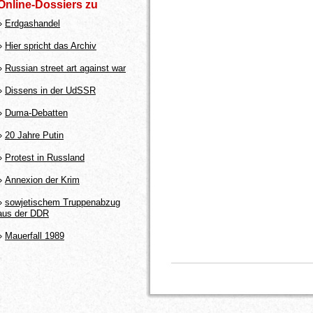
Online-Dossiers zu
»
Erdgashandel
»
Hier spricht das Archiv
»
Russian street art against war
»
Dissens in der UdSSR
»
Duma-Debatten
»
20 Jahre Putin
»
Protest in Russland
»
Annexion der Krim
»
sowjetischem Truppenabzug
aus der DDR
»
Mauerfall 1989