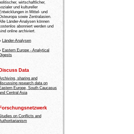
politischer, wirtschaftlicher,
sozialer und kultureller
Entwicklungen in Mittel- und
Osteuropa sowie Zentralasien.
Alle Länder-Analysen können
kostenlos abonniert werden und
sind online archiviert.
»
Länder-Analysen
»
Eastern Europe - Analytical
Digests
Discuss Data
Archiving, sharing and
discussing research data on
Eastern Europe, South Caucasus
and Central Asia
Forschungsnetzwerk
Studies on Conflicts and
Authoritarianism