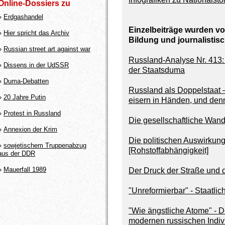
Online-Dossiers zu
»
Erdgashandel
Einzelbeiträge wurden vo
»
Hier spricht das Archiv
Bildung und journalisti
»
Russian street art against war
Russland-Analyse Nr. 413: 
»
Dissens in der UdSSR
der Staatsduma
»
Duma-Debatten
Russland als Doppelstaat –
»
20 Jahre Putin
eisern in Händen, und den
»
Protest in Russland
Die gesellschaftliche Wan
»
Annexion der Krim
Die politischen Auswirkung
»
sowjetischem Truppenabzug
[Rohstoffabhängigkeit]
aus der DDR
»
Mauerfall 1989
Der Druck der Straße und d
"Unreformierbar" - Staatli
"Wie ängstliche Atome" - D
modernen russischen Indiv