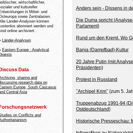
politischer, wirtschaftlicher,
sozialer und kultureller
Anders sein - Dissens in d
Entwicklungen in Mittel- und
Osteuropa sowie Zentralasien.
Die Duma spricht (Analyse-
Alle Länder-Analysen können
Parlament)
kostenlos abonniert werden und
sind online archiviert.
Rund um den Kreml. Wo Gesc
»
Länder-Analysen
Banja (Dampfbad)-Kultur
»
Eastern Europe - Analytical
Digests
20 Jahre Putin (mit Analys
Präsidenten)
Discuss Data
Archiving, sharing and
Protest in Russland
discussing research data on
Eastern Europe, South Caucasus
"Archipel Krim"
(zum 5. Jah
and Central Asia
Truppenabzug 1991-94 (Die
Forschungsnetzwerk
Ostdeutschland)
Studies on Conflicts and
Authoritarianism
Historische Presseschau: 
Infografiken zu Nationalsto