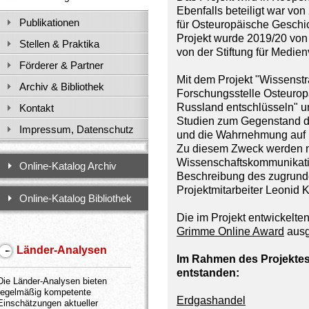
Ebenfalls beteiligt war von
Publikationen
für Osteuropäische Geschi
Projekt wurde 2019/20 von
Stellen & Praktika
von der Stiftung für Medienv
Förderer & Partner
Mit dem Projekt "Wissenstr
Archiv & Bibliothek
Forschungsstelle Osteurop
Russland entschlüsseln" un
Kontakt
Studien zum Gegenstand de
Impressum, Datenschutz
und die Wahrnehmung auf
Zu diesem Zweck werden ne
Wissenschaftskommunikatio
Online-Katalog Archiv
Beschreibung des zugrunde
Projektmitarbeiter Leonid 
Online-Katalog Bibliothek
Die im Projekt entwickelt
Grimme Online Award
ausg
Länder-Analysen
Im Rahmen des Projektes 
entstanden:
Die Länder-Analysen bieten
regelmäßig kompetente
Erdgashandel
Einschätzungen aktueller