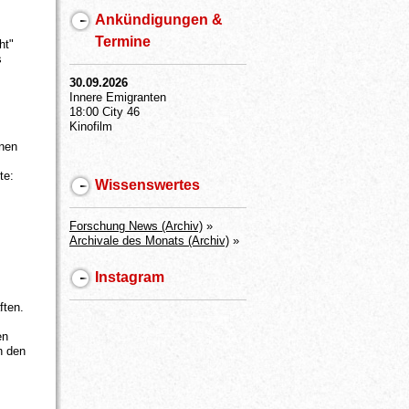
Ankündigungen &
Termine
ht"
s
30.09.2026
Innere Emigranten
18:00 City 46
Kinofilm
inen
te:
Wissenswertes
Forschung News (Archiv)
»
Archivale des Monats (Archiv)
»
Instagram
ften.
en
n den