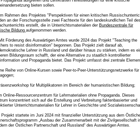
 Propaganda aufgreifen und Lehrkräften Hilfestellungen für eine kritische
einandersetzung bieten sollen.
 Im Rahmen des Projektes "Perspektiven für einen kritischen Russischunterric
den an der Forschungsstelle zwei Fachtexte für den landeskundlichen Teil de
chunterrichts erstellt, die in Unterrichtsmaterialien der
Bundeszentrale für
itische Bildung
aufgenommen werden.
 Mit Förderung des Auswärtigen Amtes wurde 2024 das Projekt "Teaching the
hers to resist disinformation" begonnen. Das Projekt zielt darauf ab,
demokratische Lehrer in Russland und darüber hinaus zu stärken, indem es e
eren Bildungsraum schafft, der eine Alternative zu staatlich kontrollierter
information und Propaganda bietet. Das Projekt umfasst drei zentrale Elemen
ine Reihe von Online-Kursen sowie Peer-to-Peer-Unterstützungsnetzwerke für
agogen;
räsenzworkshop für Multiplikatoren im Bereich der humanistischen Bildung;
in Online-Ressourcenzentrum für Lehrmaterialien ohne Propaganda. Dieses
trum konzentriert sich auf die Erstellung und Verbreitung faktenbasierter und
ektierter Unterrichtsmaterialien für Lehrer in Geschichte und Sozialwissenscha
 Projekt startete im Juni 2024 mit finanzieller Unterstützung aus dem Östlich
tnerschaftsprogramm „Ausbau der Zusammenarbeit mit der Zivilgesellschaft i
dern der Östlichen Partnerschaft und Russland“ des Auswärtigen Amtes.