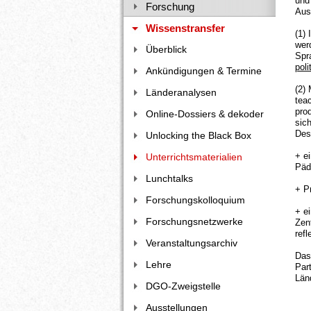
und
Forschung
Aus
Wissenstransfer
(1)
wer
Überblick
Spra
pol
Ankündigungen & Termine
(2)
Länderanalysen
teac
pro
Online-Dossiers & dekoder
sich
Des
Unlocking the Black Box
+ e
Unterrichtsmaterialien
Päd
Lunchtalks
+ P
Forschungskolloquium
+ e
Forschungsnetzwerke
Zen
refl
Veranstaltungsarchiv
Das
Lehre
Par
Län
DGO-Zweigstelle
Ausstellungen