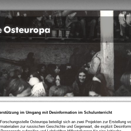
erstützung im Umgang mit Desinformation im Schulunterricht
 Forschungsstelle Osteuropa beteiligt sich an zwei Projekten zur Erstellung v
rmaterialien zur russischen Geschichte und Gegenwart, die explizit Desinform