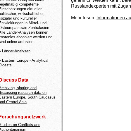
gefährlich werden kann, bele
regelmäßig kompetente
Russlandexperten mit Zugan
Einschätzungen aktueller
politischer, wirtschaftlicher,
Mehr lesen:
Informationen au
sozialer und kultureller
Entwicklungen in Mittel- und
Osteuropa sowie Zentralasien.
Alle Länder-Analysen können
kostenlos abonniert werden und
sind online archiviert.
»
Länder-Analysen
»
Eastern Europe - Analytical
Digests
Discuss Data
Archiving, sharing and
discussing research data on
Eastern Europe, South Caucasus
and Central Asia
Forschungsnetzwerk
Studies on Conflicts and
Authoritarianism