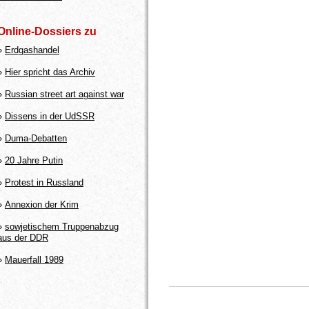
Online-Dossiers zu
»
Erdgashandel
»
Hier spricht das Archiv
»
Russian street art against war
»
Dissens in der UdSSR
»
Duma-Debatten
»
20 Jahre Putin
»
Protest in Russland
»
Annexion der Krim
»
sowjetischem Truppenabzug
aus der DDR
»
Mauerfall 1989