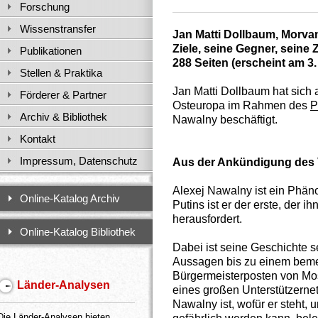
Forschung
Wissenstransfer
Jan Matti Dollbaum, Morva
Ziele, seine Gegner, sein
Publikationen
288
Seiten (erscheint am 3
Stellen & Praktika
Jan Matti Dollbaum hat sich 
Förderer & Partner
Osteuropa im Rahmen des
P
Archiv & Bibliothek
Nawalny beschäftigt.
Kontakt
Impressum, Datenschutz
Aus der Ankündigung des 
Alexej Nawalny ist ein Phän
Online-Katalog Archiv
Putins ist er der erste, der 
herausfordert.
Online-Katalog Bibliothek
Dabei ist seine Geschichte s
Aussagen bis zu einem bem
Bürgermeisterposten von Mos
Länder-Analysen
eines großen Unterstützernet
Nawalny ist, wofür er steht, 
Die Länder-Analysen bieten