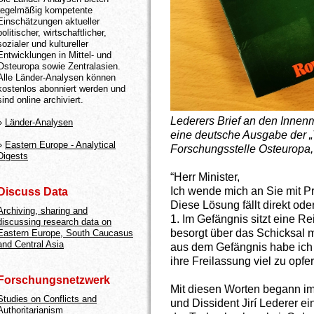
regelmäßig kompetente
Einschätzungen aktueller
politischer, wirtschaftlicher,
sozialer und kultureller
Entwicklungen in Mittel- und
Osteuropa sowie Zentralasien.
Alle Länder-Analysen können
kostenlos abonniert werden und
sind online archiviert.
Lederers Brief an den Innen
»
Länder-Analysen
eine deutsche Ausgabe der „
»
Eastern Europe - Analytical
Forschungsstelle Osteuropa, 
Digests
“Herr Minister,
Ich wende mich an Sie mit Pr
Discuss Data
Diese Lösung fällt direkt oder
Archiving, sharing and
1. Im Gefängnis sitzt eine R
discussing research data on
besorgt über das Schicksal
Eastern Europe, South Caucasus
and Central Asia
aus dem Gefängnis habe ich i
ihre Freilassung viel zu opfer
Forschungsnetzwerk
Mit diesen Worten begann im 
Studies on Conflicts and
und Dissident Jirí Lederer e
Authoritarianism