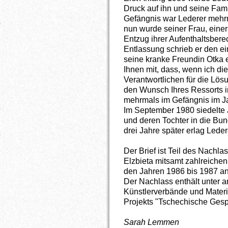
Druck auf ihn und seine Fami
Gefängnis war Lederer mehrm
nun wurde seiner Frau, einer
Entzug ihrer Aufenthaltsbere
Entlassung schrieb er den ein
seine kranke Freundin Otka ein
Ihnen mit, dass, wenn ich die
Verantwortlichen für die Lösu
den Wunsch Ihres Ressorts i
mehrmals im Gefängnis im Ja
Im September 1980 siedelte J
und deren Tochter in die Bun
drei Jahre später erlag Leder
Der Brief ist Teil des Nachla
Elzbieta mitsamt zahlreiche
den Jahren 1986 bis 1987 a
Der Nachlass enthält unter a
Künstlerverbände und Mate
Projekts "Tschechische Gesp
Sarah Lemmen