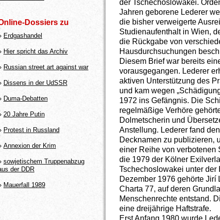
der Tschechoslowakei. Ordent
Jahren geborene Lederer wei
die bisher verweigerte Ausr
Online-Dossiers zu
Studienaufenthalt in Wien, de
»
Erdgashandel
die Rückgabe von verschied
Hausdurchsuchungen besch
»
Hier spricht das Archiv
Diesem Brief war bereits ein
»
Russian street art against war
vorausgegangen. Lederer erh
aktiven Unterstützung des Pr
»
Dissens in der UdSSR
und kam wegen „Schädigung 
»
Duma-Debatten
1972 ins Gefängnis. Die Sch
regelmäßige Verhöre gehörte
»
20 Jahre Putin
Dolmetscherin und Übersetzer
Anstellung. Lederer fand de
»
Protest in Russland
Decknamen zu publizieren, un
»
Annexion der Krim
einer Reihe von verbotenen S
die 1979 der Kölner Exilverla
»
sowjetischem Truppenabzug
Tschechoslowakei unter der
aus der DDR
Dezember 1976 gehörte Jirí 
»
Mauerfall 1989
Charta 77, auf deren Grundla
Menschenrechte entstand. Di
eine dreijährige Haftstrafe.
Erst Anfang 1980 wurde Lede