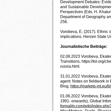
Development Debates: Evide
and Sustainable Developmen
Perspectives (Eds. H. Khatu
Department of Geography and
256.
Vorobeva, E. (2017). Ethnic d
implications. Herzen State Un
Journalistische Beiträge:
02.08.2023 Vorobeva, Ekater
Transitions, https://tol.org/cl
russia.html.
31.01.2022 Vorobeva, Ekateri
agent: Notes on fieldwork 
Blog,
https://markets-int.eu/
01.06.2022 Vorobeva, Ekater
1991- onwards), Global Infor
formality.com/wiki/index.php
title=Mertvye_Dushi_(Russi