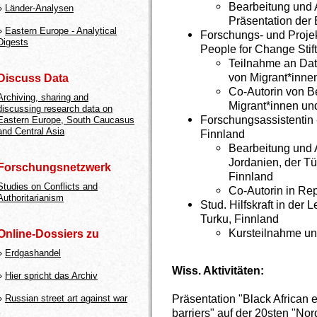
Bearbeitung und 
»
Länder-Analysen
Präsentation der
»
Eastern Europe - Analytical
Forschungs- und Projek
Digests
People for Change Stif
Teilnahme an Da
von Migrant*inne
Discuss Data
Co-Autorin von B
Archiving, sharing and
Migrant*innen un
discussing research data on
Forschungsassistentin -
Eastern Europe, South Caucasus
and Central Asia
Finnland
Bearbeitung und 
Jordanien, der Tü
Forschungsnetzwerk
Finnland
Studies on Conflicts and
Co-Autorin in Re
Authoritarianism
Stud. Hilfskraft in der 
Turku, Finnland
Kursteilnahme un
Online-Dossiers zu
»
Erdgashandel
Wiss. Aktivitäten:
»
Hier spricht das Archiv
Präsentation "Black African e
»
Russian street art against war
barriers" auf der 20sten "No