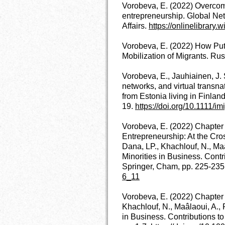
Vorobeva, E. (2022) Overcomi
entrepreneurship. Global Net
Affairs.
https://onlinelibrary.
Vorobeva, E. (2022) How Putin
Mobilization of Migrants. Rus
Vorobeva, E., Jauhiainen, J
networks, and virtual transn
from Estonia living in Finland
19.
https://doi.org/10.1111/i
Vorobeva, E. (2022) Chapter 1
Entrepreneurship: At the Cros
Dana, LP., Khachlouf, N., Ma
Minorities in Business. Cont
Springer, Cham, pp. 225-235
6_11
Vorobeva, E. (2022) Chapter 1
Khachlouf, N., Maâlaoui, A., 
in Business. Contributions 