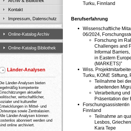
Archiv & Bibliothek
Turku, Finnland
Kontakt
Impressum, Datenschutz
Berufserfahrung
Wissenschaftliche Mitar
Online-Katalog Archiv
06/2024, Forschungsst
Forschung im Rah
Challenges and F
Online-Katalog Bibliothek
Informal Barriers
in Eastern Europ
(MARKETS)”
Wiss. Projektmitarbeite
Länder-Analysen
Turku, KONE Stiftung, 
Teilnahme bei de
Die Länder-Analysen bieten
arbeitenden Migr
regelmäßig kompetente
Einschätzungen aktueller
Verarbeitung und
politischer, wirtschaftlicher,
Präsentation der
sozialer und kultureller
Forschungsassistentin -
Entwicklungen in Mittel- und
Finnland
Osteuropa sowie Zentralasien.
Alle Länder-Analysen können
Teilnahme an qua
kostenlos abonniert werden und
Lesbos, Griechenl
sind online archiviert.
Kara Tepe