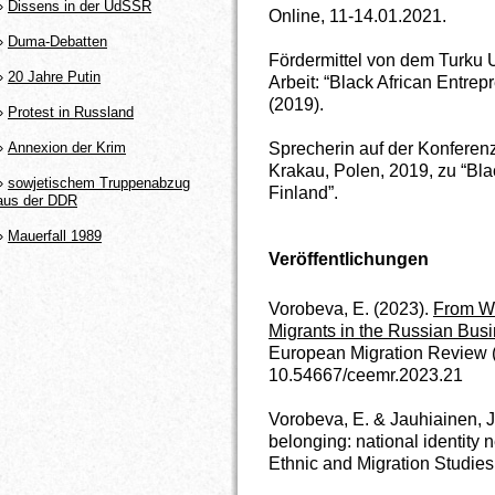
»
Dissens in der UdSSR
Online, 11-14.01.2021.
»
Duma-Debatten
Fördermittel von dem Turku 
»
20 Jahre Putin
Arbeit: “Black African Entrepr
(2019).
»
Protest in Russland
Sprecherin auf der Konferenz
»
Annexion der Krim
Krakau, Polen, 2019, zu “Bla
»
sowjetischem Truppenabzug
Finland”.
aus der DDR
»
Mauerfall 1989
Veröffentlichungen
Vorobeva, E. (2023).
From Wo
Migrants in the Russian Bus
European Migration Review (on
10.54667/ceemr.2023.21
Vorobeva, E. & Jauhiainen, J
belonging: national identity 
Ethnic and Migration Studies