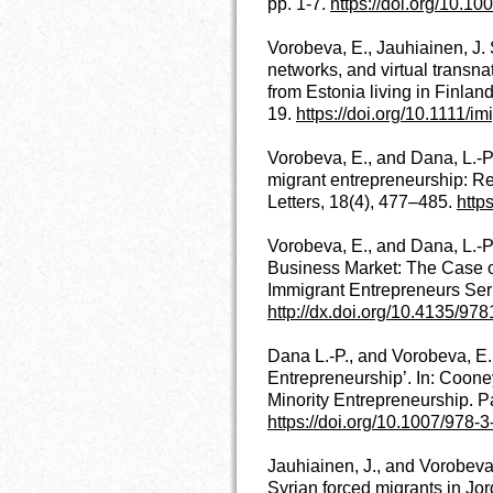
pp. 1-7.
https://doi.org/10.1
Vorobeva, E., Jauhiainen, J
networks, and virtual transn
from Estonia living in Finland
19.
https://doi.org/10.1111/i
Vorobeva, E., and Dana, L.-
migrant entrepreneurship: Re
Letters, 18(4), 477–485.
http
Vorobeva, E., and Dana, L.-P.
Business Market: The Case of
Immigrant Entrepreneurs Se
http://dx.doi.org/10.4135/9
Dana L.-P., and Vorobeva, E.
Entrepreneurship’. In: Coon
Minority Entrepreneurship. 
https://doi.org/10.1007/978
Jauhiainen, J., and Vorobeva
Syrian forced migrants in Jor