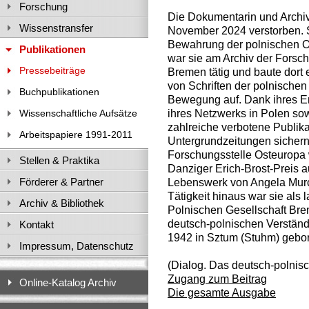
Forschung
Die Dokumentarin und Archiv
Wissenstransfer
November 2024 verstorben. S
Bewahrung der polnischen O
Publikationen
war sie am Archiv der Forsch
Pressebeiträge
Bremen tätig und baute dor
von Schriften der polnischen
Buchpublikationen
Bewegung auf. Dank ihres E
ihres Netzwerks in Polen sow
Wissenschaftliche Aufsätze
zahlreiche verbotene Publika
Arbeitspapiere 1991-2011
Untergrundzeitungen sicher
Forschungsstelle Osteuropa
Stellen & Praktika
Danziger Erich-Brost-Preis 
Förderer & Partner
Lebenswerk von Angela Murch
Tätigkeit hinaus war sie als 
Archiv & Bibliothek
Polnischen Gesellschaft Brem
deutsch-polnischen Verständ
Kontakt
1942 in Sztum (Stuhm) gebo
Impressum, Datenschutz
(Dialog. Das deutsch-polnis
Zugang zum Beitrag
Online-Katalog Archiv
Die gesamte Ausgabe