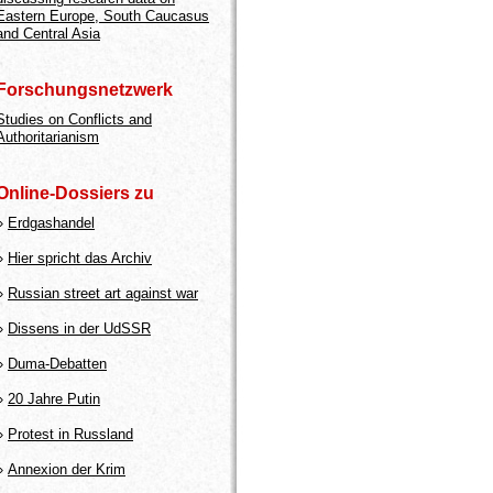
Eastern Europe, South Caucasus
and Central Asia
Forschungsnetzwerk
Studies on Conflicts and
Authoritarianism
Online-Dossiers zu
»
Erdgashandel
»
Hier spricht das Archiv
»
Russian street art against war
»
Dissens in der UdSSR
»
Duma-Debatten
»
20 Jahre Putin
»
Protest in Russland
»
Annexion der Krim