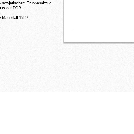
»
sowjetischem Truppenabzug
aus der DDR
»
Mauerfall 1989