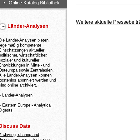
Online-Katalog Bibliothek
Weitere aktuelle Pressebeitr
Länder-Analysen
Die Länder-Analysen bieten
regelmäßig kompetente
Einschätzungen aktueller
politischer, wirtschaftlicher,
sozialer und kultureller
Entwicklungen in Mittel- und
Osteuropa sowie Zentralasien.
Alle Länder-Analysen können
kostenlos abonniert werden und
sind online archiviert.
»
Länder-Analysen
»
Eastern Europe - Analytical
Digests
Discuss Data
Archiving, sharing and
discussing research data on