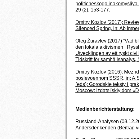
politicheskogo inakomysliya e
29 (2), 153-177.
Dmitry
Kozlov (2017): Revie
Silenced Spring, in: Ab Imper
Oleg Žuravlev (2017) ”Vad ble
den lokala aktivismen i Ryssla
Utvecklingen av ett ryskt civ
Tidskrift för samhällsanalys,
Dmitry
Kozlov (2016): Mezhdu
poslevoennom SSSR, in: A.S.
(eds): Gorodskie teksty i prak
Moscow: Izdatel'skiy dom 
Medienberichterstattung:
Russland-Analysen (08.12.2
Andersdenkenden (Beitrag v