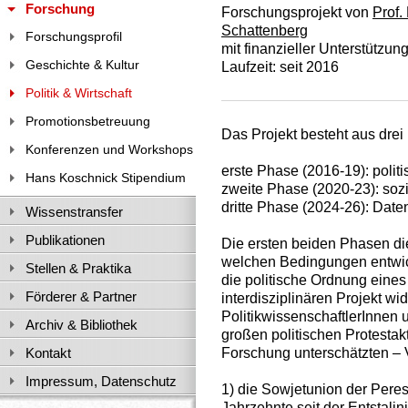
Forschung
Forschungsprojekt von
Prof.
Schattenberg
Forschungsprofil
mit finanzieller Unterstützun
Geschichte & Kultur
Laufzeit: seit 2016
Politik & Wirtschaft
Promotionsbetreuung
Das Projekt besteht aus drei
Konferenzen und Workshops
erste Phase (2016-19): polit
Hans Koschnick Stipendium
zweite Phase (2020-23): sozi
dritte Phase (2024-26): Date
Wissenstransfer
Publikationen
Die ersten beiden Phasen d
welchen Bedingungen entwick
Stellen & Praktika
die politische Ordnung eines
Förderer & Partner
interdisziplinären Projekt wi
PolitikwissenschaftlerInnen
Archiv & Bibliothek
großen politischen Protestakt
Forschung unterschätzten – V
Kontakt
Impressum, Datenschutz
1) die Sowjetunion der Pere
Jahrzehnte seit der Entstalin