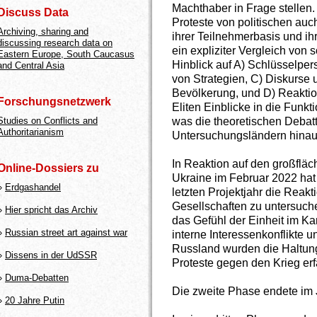
Machthaber in Frage stellen.
Discuss Data
Proteste von politischen auch
Archiving, sharing and
ihrer Teilnehmerbasis und ihr
discussing research data on
ein expliziter Vergleich von 
Eastern Europe, South Caucasus
Hinblick auf A) Schlüsselpe
and Central Asia
von Strategien, C) Diskurse
Bevölkerung, und D) Reaktion
Forschungsnetzwerk
Eliten Einblicke in die Funk
was die theoretischen Debat
Studies on Conflicts and
Authoritarianism
Untersuchungsländern hinau
In Reaktion auf den großfläc
Online-Dossiers zu
Ukraine im Februar 2022 hat
»
Erdgashandel
letzten Projektjahr die Reak
Gesellschaften zu untersuche
»
Hier spricht das Archiv
das Gefühl der Einheit im K
»
Russian street art against war
interne Interessenkonflikte u
Russland wurden die Haltun
»
Dissens in der UdSSR
Proteste gegen den Krieg erf
»
Duma-Debatten
Die zweite Phase endete im 
»
20 Jahre Putin