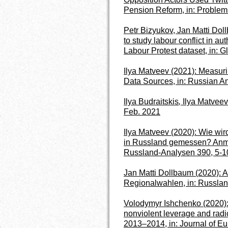
Pension Reform, in: Proble
Petr Bizyukov, Jan Matti Dol
to study labour conflict in au
Labour Protest dataset, in: G
Ilya Matveev (2021): Measuri
Data Sources, in: Russian An
Ilya Budraitskis
,
Ilya Matveev 
Feb. 2021
Ilya Matveev (2020): Wie wi
in Russland gemessen? Anme
Russland-Analysen 390, 5-1
Jan Matti Dollbaum (2020): A
Regionalwahlen, in: Russla
Volodymyr Ishchenko (2020): 
nonviolent leverage and radi
2013–2014, in: Journal of Eu