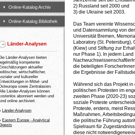
2) Russland seit 2000 und
Online-Katalog Archiv
3) die Ukraine seit 2003.
Online-Katalog Bibliothek
Das Team vereinte Wissensch
und Datensammlung von der 
Universität Bremen, Memorial
Laboratory (St. Petersburg),
Länder-Analysen
(Kiew) und Stiftung zur Erha
nur Phase 1). In jedem Land 
Die Länder-Analysen bieten
NachwuchswissenschaftlerInn
regelmäßig kompetente
die beteiligten ForscherInn
Einschätzungen aktueller
die Ergebnisse der Fallstud
politischer, wirtschaftlicher,
sozialer und kultureller
Entwicklungen in Mittel- und
Während sich das Projekt in
Osteuropa sowie Zentralasien.
politischen Protesten im eng
Alle Länder-Analysen können
zweiten Phase (2020-23) sozi
kostenlos abonniert werden und
sind online archiviert.
soziale Proteste unterscheid
Proteste, erstens, meist Ress
»
Länder-Analysen
Maßnahmen, Arbeitsbedingun
die politische Führung autor
»
Eastern Europe - Analytical
Digests
Spielraum für Zugeständnis
diese nicht notwendigerweis