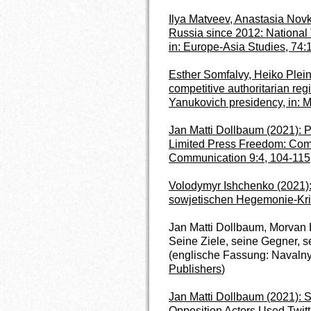
Ilya Matveev, Anastasia Novk
Russia since 2012: National
in: Europe-Asia Studies, 74:
Esther Somfalvy, Heiko Plei
competitive authoritarian reg
Yanukovich presidency
, in:
Jan Matti Dollbaum (2021): P
Limited Press Freedom: Com
Communication 9:4,
104-115
Volodymyr Ishchenko (2021): 
sowjetischen Hegemonie-Kris
Jan Matti Dollbaum, Morvan 
Seine Ziele, seine Gegner, s
(englische Fassung:
Navalny
Publishers
)
Jan Matti Dollbaum (2021): 
Opposition Actors Used Twit