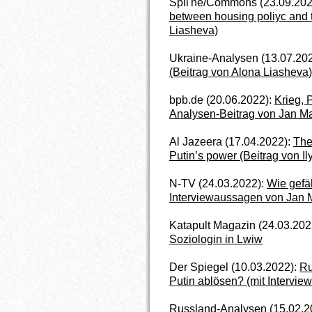
Spil'ne/Commons (23.09.202
between housing poliyc and t
Liasheva)
Ukraine-Analysen (13.07.20
(Beitrag von Alona Liasheva)
bpb.de (20.06.2022):
Krieg, 
Analysen-Beitrag von Jan Ma
Al Jazeera (17.04.2022):
The
Putin’s power (Beitrag von I
N-TV (24.03.2022):
Wie gefä
Interviewaussagen von Jan M
Katapult Magazin (24.03.202
Soziologin in Lwiw
Der Spiegel (10.03.2022):
Ru
Putin ablösen? (mit Intervi
Russland-Analysen (15.02.