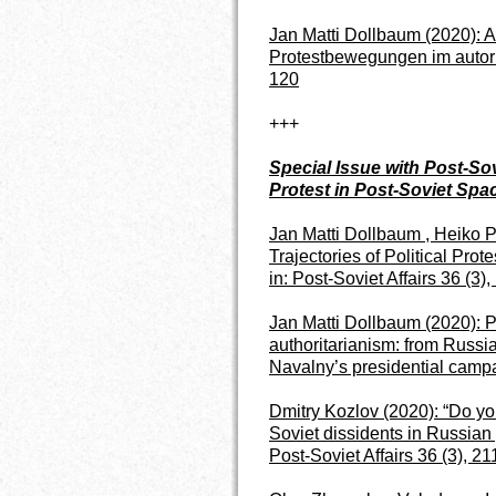
Jan Matti Dollbaum (2020): 
Protestbewegungen im autorit
120
+++
Special Issue with Post-Sovi
Protest in Post-Soviet Spa
Jan Matti Dollbaum , Heiko 
Trajectories of Political Prot
in: Post-Soviet Affairs 36 (3)
Jan Matti Dollbaum (2020):
P
authoritarianism: from Russi
Navalny’s presidential campai
Dmitry Kozlov (2020):
“Do yo
Soviet dissidents in Russian 
Post-Soviet Affairs
36 (3), 21