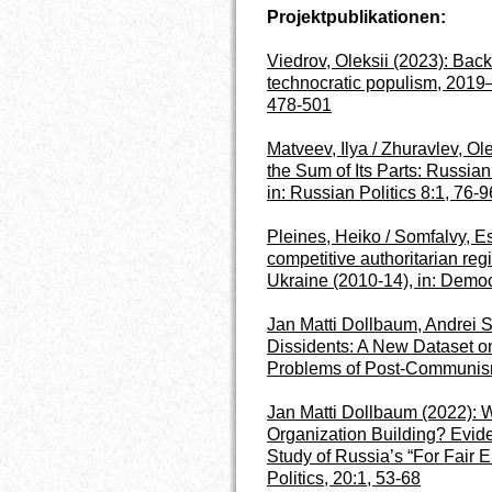
Projektpublikationen:
Viedrov, Oleksii (2023):
Back-
technocratic populism, 2019–
478-501
Matveev, Ilya / Zhuravlev, O
the Sum of Its Parts: Russi
in: Russian Politics 8:1, 76-9
Pleines, Heiko / Somfalvy, Es
competitive authoritarian reg
Ukraine (2010-14), in: Democ
Jan Matti Dollbaum, Andrei
Dissidents: A New Dataset o
Problems of Post-Communis
Jan Matti Dollbaum (2022): 
Organization Building? Evid
Study of Russia’s “For Fair 
Politics, 20:1, 53-68