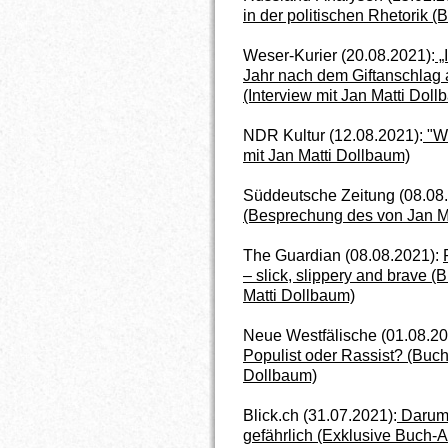
in der politischen Rhetorik (
Weser-Kurier (20.08.2021):
„
Jahr nach dem Giftanschlag 
(Interview mit Jan Matti Doll
NDR Kultur (12.08.2021):
"We
mit Jan Matti Dollbaum)
Süddeutsche Zeitung (08.08
(Besprechung des von Jan Ma
The Guardian (08.08.2021):
– slick, slippery and brave
(B
Matti Dollbaum)
Neue Westfälische (01.08.20
Populist oder Rassist?
(Buch
Dollbaum)
Blick.ch (31.07.2021):
Darum i
gefährlich (Exklusive Buch-