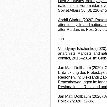
Oleg Zhuravlev, Volodymyr I
nationalism: Euromaidan event
Soviet Affairs
36 (3), 226-245
Andrii Gladun (2020):
Protest
attention cycle and nationalis
after Maidan, in: Post-Soviet 
+++
Volodymyr Ishchenko (2020): 
anarchists, Marxists, and nati
conflict, 2013–2014, in: Glob
Jan Matti Dollbaum (2020):
Entwicklung des Protestzykl
Regionen, in:
Oleksandr Zabi
Protestbewegungen im lange
Resignation in Russland und
Jan Matti Dollbaum (2020): Au
Politik 2/2020, 32-36.