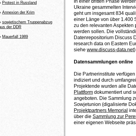
In einer dritten Phase werde
»
Protest in Russland
Ukraine gesammelten Intervi
»
Annexion der Krim
geht um insgesamt 834 qualita
einer Länge von über 1.400 S
»
sowjetischem Truppenabzug
zu den relevanten Aspekten po
aus der DDR
werden sollen. Die vollstän
»
Mauerfall 1989
Datenrepositorium Discuss Da
research data on Eastern Eu
siehe
www.discuss-data.net
)
Datensammlungen online
Die Partnerinstitute verfüge
indiziert und durch umfangr
Projektende wurden alle Da
Plattform
dokumentiert und 
angeboten. Die Sammlung zu
Sowjetunion (digalisierte Do
Projektpartners Memorial
int
über die
Sammlung zur Perest
einer eigenen Webseite präse