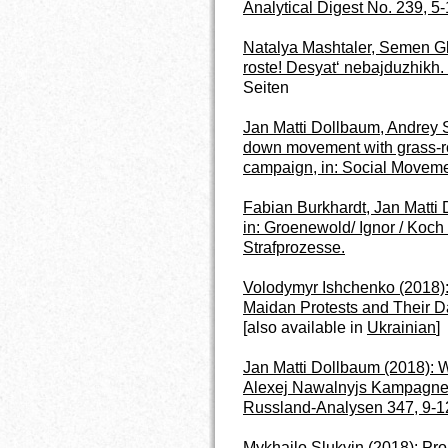
Analytical Digest No. 239, 5-
Natalya Mashtaler, Semen G
roste! Desyat‘ nebajduzhikh. 
Seiten
Jan Matti Dollbaum, Andrey 
down movement with grass-roo
campaign, in: Social Movemen
Fabian Burkhardt, Jan Matti 
in: Groenewold/ Ignor / Koch 
Strafprozesse.
Volodymyr Ishchenko (2018)
Maidan Protests and Their D
[also available in
Ukrainian
]
Jan Matti Dollbaum (2018): W
Alexej Nawalnyjs Kampagne f
Russland-Analysen 347, 9-1
Mykhailo Slukvin (2018): Pro