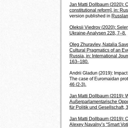
Jan Matti Dollbaum (2020): C
constitutional reform], in: Ru
version published in
Russlan
Oleksii Viedrov (2020): Selen
Ukraine-Analysen 228, 7–8.
Oleg Zhuravlev, Natalia Sav
Cultural Pragmatics of an Even
Russia, in: International Jour
163–180.
Andrii Gladun (2019): Impact 
The case of Euromaidan prote
46 (2-3).
Jan Matti Dollbaum (2019): Wi
Außerparlamentarische Opposi
für Politik und Gesellschaft,
Jan Matti Dollbaum (2019): O
Alexey Navalny’s “Smart Vot