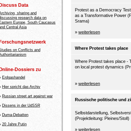
Discuss Data
Protest as a Democracy Test:
Archiving, sharing and
as a Transformative Power (P
discussing research data on
Srama)
Eastern Europe, South Caucasus
and Central Asia
»
weiterlesen
Forschungsnetzwerk
Where Protest takes place
Studies on Conflicts and
Authoritarianism
Where Protest takes place - 
on local protest dynamics (P
Online-Dossiers zu
»
Erdgashandel
»
weiterlesen
»
Hier spricht das Archiv
»
Russian street art against war
Russische politische und zi
»
Dissens in der UdSSR
Selbstdarstellung, Selbstvers
»
Duma-Debatten
(Projektleitung: Pleines/Stoll)
»
20 Jahre Putin
»
weiterlesen