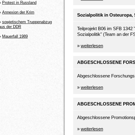
»
Protest in Russland
»
Annexion der Krim
Sozialpolitik in Osteuropa
»
sowjetischem Truppenabzug
aus der DDR
Teilprojekt B06 im SFB 1342
Sozialpolitik" (Team an der FS
»
Mauerfall 1989
»
weiterlesen
ABGESCHLOSSENE FOR
Abgeschlossene Forschungspro
»
weiterlesen
ABGESCHLOSSENE PRO
Abgeschlossene Promotionspro
»
weiterlesen