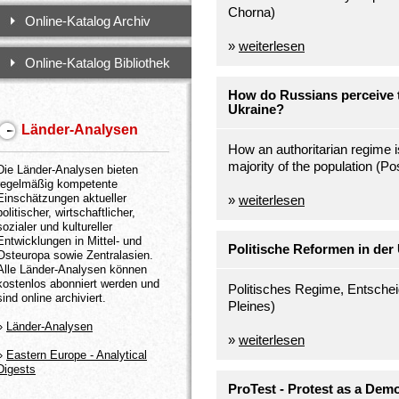
Chorna)
Online-Katalog Archiv
»
weiterlesen
Online-Katalog Bibliothek
How do Russians perceive t
Ukraine?
Länder-Analysen
How an authoritarian regime is
majority of the population (P
Die Länder-Analysen bieten
regelmäßig kompetente
Einschätzungen aktueller
»
weiterlesen
politischer, wirtschaftlicher,
sozialer und kultureller
Entwicklungen in Mittel- und
Politische Reformen in der
Osteuropa sowie Zentralasien.
Alle Länder-Analysen können
kostenlos abonniert werden und
Politisches Regime, Entschei
sind online archiviert.
Pleines)
»
Länder-Analysen
»
weiterlesen
»
Eastern Europe - Analytical
Digests
ProTest - Protest as a Dem