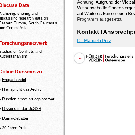
Achtung:
Aufgrund der Vielzah
Discuss Data
Wissenschaftler*innen verge
auf Weiteres keine neuen B
Archiving, sharing and
discussing research data on
Programm ausgesetzt.
Eastern Europe, South Caucasus
and Central Asia
Kontakt I Ansprechpa
Dr. Manuela Putz
Forschungsnetzwerk
Studies on Conflicts and
Authoritarianism
Online-Dossiers zu
»
Erdgashandel
»
Hier spricht das Archiv
»
Russian street art against war
»
Dissens in der UdSSR
»
Duma-Debatten
»
20 Jahre Putin