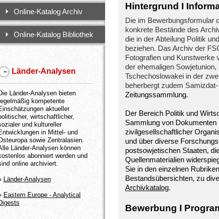
Hintergrund I Inform
Online-Katalog Archiv
Die im Bewerbungsformular d
konkrete Bestände des Archi
Online-Katalog Bibliothek
die in der Abteilung Politik 
beziehen. Das Archiv der FS
Fotografien und Kunstwerke v
der ehemaligen Sowjetunion,
Länder-Analysen
Tschechoslowakei in der zwei
beherbergt zudem Samizdat- 
Die Länder-Analysen bieten
Zeitungssammlung.
regelmäßig kompetente
Einschätzungen aktueller
Der Bereich Politik und Wirts
politischer, wirtschaftlicher,
Sammlung von Dokumenten po
sozialer und kultureller
zivilgesellschaftlicher Orga
Entwicklungen in Mittel- und
Osteuropa sowie Zentralasien.
und über diverse Forschungs
Alle Länder-Analysen können
postsowjetischen Staaten, die
kostenlos abonniert werden und
Quellenmaterialien widerspie
sind online archiviert.
Sie in den einzelnen Rubrike
Bestandsübersichten, zu div
»
Länder-Analysen
Archivkatalog
.
»
Eastern Europe - Analytical
Digests
Bewerbung I Program