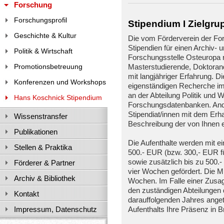
Forschung
Forschungsprofil
Stipendium I Zielgr
Geschichte & Kultur
Die vom Förderverein der For
Stipendien für einen Archiv- 
Politik & Wirtschaft
Forschungsstelle Osteuropa 
Promotionsbetreuung
Masterstudierende, Doktoran
mit langjähriger Erfahrung. Di
Konferenzen und Workshops
eigenständigen Recherche im
an der Abteilung Politik und 
Hans Koschnick Stipendium
Forschungsdatenbanken. Ander
Stipendiat/innen mit dem Erha
Wissenstransfer
Beschreibung der von Ihnen e
Publikationen
Die Aufenthalte werden mit 
Stellen & Praktika
500.- EUR (bzw. 300,- EUR fü
sowie zusätzlich bis zu 500.
Förderer & Partner
vier Wochen gefördert. Die M
Archiv & Bibliothek
Wochen. Im Falle einer Zusag
den zuständigen Abteilungen
Kontakt
darauffolgenden Jahres anget
Impressum, Datenschutz
Aufenthalts Ihre Präsenz in 