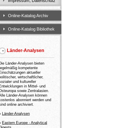
Impressum, Datenschutz
Online-Katalog Archiv
Online-Katalog Bibliothek
Länder-Analysen
Die Länder-Analysen bieten
regelmäßig kompetente
Einschätzungen aktueller
politischer, wirtschaftlicher,
sozialer und kultureller
Entwicklungen in Mittel- und
Osteuropa sowie Zentralasien.
Alle Länder-Analysen können
kostenlos abonniert werden und
sind online archiviert.
»
Länder-Analysen
»
Eastern Europe - Analytical
Digests