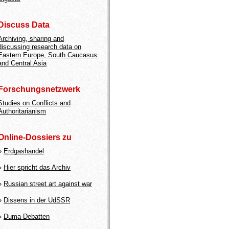
Discuss Data
Archiving, sharing and
discussing research data on
Eastern Europe, South Caucasus
and Central Asia
Forschungsnetzwerk
Studies on Conflicts and
Authoritarianism
Online-Dossiers zu
»
Erdgashandel
»
Hier spricht das Archiv
»
Russian street art against war
»
Dissens in der UdSSR
»
Duma-Debatten