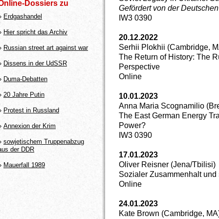
Online-Dossiers zu
Gefördert von der Deutschen
»
Erdgashandel
IW3 0390
»
Hier spricht das Archiv
20.12.2022
Serhii Plokhii (Cambridge, 
»
Russian street art against war
The Return of History: The R
»
Dissens in der UdSSR
Perspective
Online
»
Duma-Debatten
»
20 Jahre Putin
10.01.2023
Anna Maria Scognamilio (Br
»
Protest in Russland
The East German Energy Trad
Power?
»
Annexion der Krim
IW3 0390
»
sowjetischem Truppenabzug
aus der DDR
17.01.2023
Oliver Reisner (Jena/Tbilisi)
»
Mauerfall 1989
Sozialer Zusammenhalt und s
Online
24.01.2023
Kate Brown (Cambridge, MA