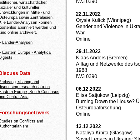
IW3 0390
politischer, wirtschaftlicher,
sozialer und kultureller
Entwicklungen in Mittel- und
22.11.2022
Osteuropa sowie Zentralasien.
Orysia Kulick (Winnipeg)
Alle Länder-Analysen können
Gender and Violence in Ukr
kostenlos abonniert werden und
War
sind online archiviert.
Online
»
Länder-Analysen
29.11.2022
»
Eastern Europe - Analytical
Klaas Anders (Bremen)
Digests
Alltag und Netzwerke des ts
1968
Discuss Data
IW3 0390
Archiving, sharing and
discussing research data on
06.12.2022
Eastern Europe, South Caucasus
Elisa Satjukow (Leipzig)
and Central Asia
Burning Down the House? Üb
Osteuropaforschung
Forschungsnetzwerk
Online
Studies on Conflicts and
13.12.2022
Authoritarianism
Nataliya Kibita (Glasgow)
Soviet Legacy in Ukraine: 