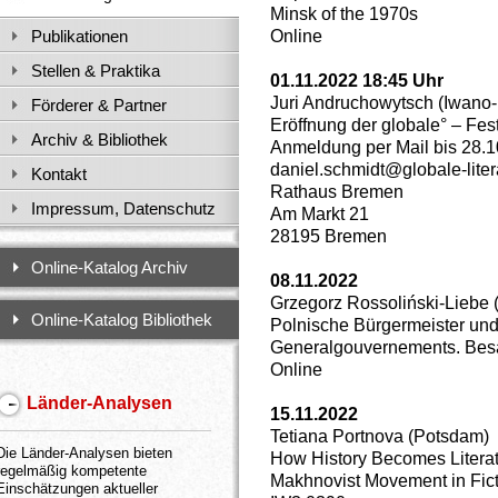
Minsk of the 1970s
Online
Publikationen
Stellen & Praktika
01.11.2022 18:45 Uhr
Juri Andruchowytsch (Iwano
Förderer & Partner
Eröffnung der globale° – Fest
Archiv & Bibliothek
Anmeldung per Mail bis 28.10
daniel.schmidt@globale-litera
Kontakt
Rathaus Bremen
Impressum, Datenschutz
Am Markt 21
28195 Bremen
Online-Katalog Archiv
08.11.2022
Grzegorz Rossoliński-Liebe (
Online-Katalog Bibliothek
Polnische Bürgermeister und
Generalgouvernements. Besa
Online
Länder-Analysen
15.11.2022
Tetiana Portnova (Potsdam)
Die Länder-Analysen bieten
How History Becomes Literat
regelmäßig kompetente
Makhnovist Movement in Fict
Einschätzungen aktueller