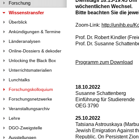
Dienstags 18:15-19:45 Uhr 
Forschung
wöchentlichen Wechsel.
Bitte beachten Sie die jew
Wissenstransfer
Überblick
Zoom-Link:
http://unihb.eu/K
Ankündigungen & Termine
Prof. Dr. Robert Kindler (Frei
Länderanalysen
Prof. Dr. Susanne Schattenb
Online-Dossiers & dekoder
Unlocking the Black Box
Programm zum Download
Unterrichtsmaterialien
Lunchtalks
18.10.2022
Forschungskolloquium
Susanne Schattenberg
Forschungsnetzwerke
Einführung für Studierende
OEG 3790
Veranstaltungsarchiv
25.10.2022
Lehre
Tatsiana Astrouskaya (Marbu
DGO-Zweigstelle
Jewish Emigration Against th
Republic. On Persistent Zioni
Ausstellungen