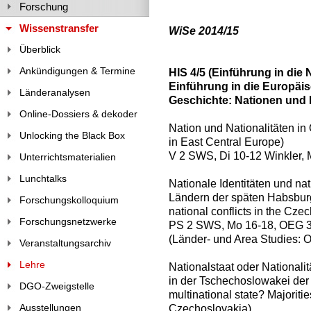
Forschung
Wissenstransfer
WiSe 2014/15
Überblick
Ankündigungen & Termine
HIS 4/5 (Einführung in die
Einführung in die Europä
Länderanalysen
Geschichte: Nationen und N
Online-Dossiers & dekoder
Nation und Nationalitäten in 
Unlocking the Black Box
in East Central Europe)
V 2 SWS, Di 10-12 Winkler, 
Unterrichtsmaterialien
Lunchtalks
Nationale Identitäten und na
Ländern der späten Habsburg
Forschungskolloquium
national conflicts in the Cze
Forschungsnetzwerke
PS 2 SWS, Mo 16-18, OEG 
(Länder- und Area Studies: O
Veranstaltungsarchiv
Lehre
Nationalstaat oder Nationali
in der Tschechoslowakei der 
DGO-Zweigstelle
multinational state? Majoritie
Ausstellungen
Czechoslovakia)