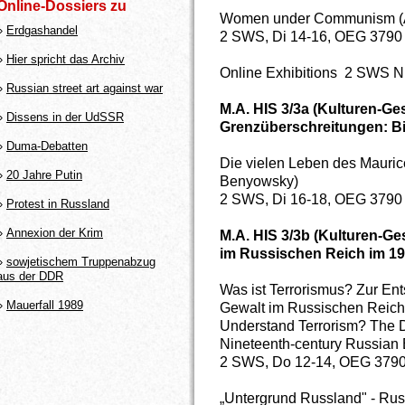
Online-Dossiers zu
Women under Communism (Ar
»
Erdgashandel
2 SWS, Di 14-16, OEG 3790
»
Hier spricht das Archiv
Online Exhibitions 2 SWS N
»
Russian street art against war
M.A. HIS 3/3a (Kulturen-G
»
Dissens in der UdSSR
Grenzüberschreitungen: Bi
»
Duma-Debatten
Die vielen Leben des Mauri
»
20 Jahre Putin
Benyowsky)
2 SWS, Di 16-18, OEG 3790 
»
Protest in Russland
»
Annexion der Krim
M.A. HIS 3/3b (Kulturen-Ge
im Russischen Reich im 19
»
sowjetischem Truppenabzug
aus der DDR
Was ist Terrorismus? Zur En
»
Mauerfall 1989
Gewalt im Russischen Reich
Understand Terrorism? The D
Nineteenth-century Russian 
2 SWS, Do 12-14, OEG 3790 
„Untergrund Russland" - Russ