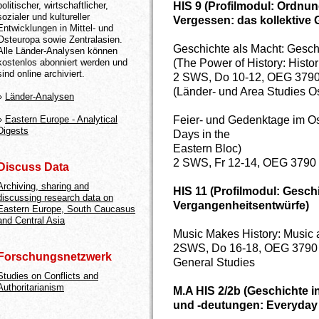
HIS 9 (Profilmodul: Ordnu
politischer, wirtschaftlicher,
sozialer und kultureller
Vergessen: das kollektive 
Entwicklungen in Mittel- und
Osteuropa sowie Zentralasien.
Geschichte als Macht: Gesch
Alle Länder-Analysen können
(The Power of History: Histor
kostenlos abonniert werden und
sind online archiviert.
2 SWS, Do 10-12, OEG 3790
(Länder- und Area Studies O
»
Länder-Analysen
Feier- und Gedenktage im O
»
Eastern Europe - Analytical
Digests
Days in the
Eastern Bloc)
2 SWS, Fr 12-14, OEG 3790 
Discuss Data
Archiving, sharing and
HIS 11 (Profilmodul: Gesc
discussing research data on
Vergangenheitsentwürfe)
Eastern Europe, South Caucasus
and Central Asia
Music Makes History: Music 
2SWS, Do 16-18, OEG 3790 
Forschungsnetzwerk
General Studies
Studies on Conflicts and
Authoritarianism
M.A HIS 2/2b (Geschichte in
und -deutungen: Everyday H