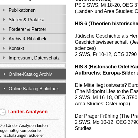
PS 2 SWS, Mi 18-20, OEG 3
Publikationen
(Länder- und Area Studies: O
Stellen & Praktika
HIS 6 (Theorien historisch
Förderer & Partner
Jüdische Geschichte als Her
Archiv & Bibliothek
Geschichtswissenschaft (Jewi
sciences)
Kontakt
2 SWS, Fr 10-12, OEG 3790 
Impressum, Datenschutz
HIS 8 (Historische Orte/ 
Aufbruchs: Europa-Bilder 
Online-Katalog Archiv
Die Mitte liegt ostwärts? E
Online-Katalog Bibliothek
(The Midpoint Lies to the E
2 SWS, Mi 16-18, OEG 3790 
Area Studies: Osteuropa)
Länder-Analysen
Der Prager Frühling (The Pr
2 SWS, Mo 10-12, OEG 3790 
Die Länder-Analysen bieten
Studies
regelmäßig kompetente
Einschätzungen aktueller