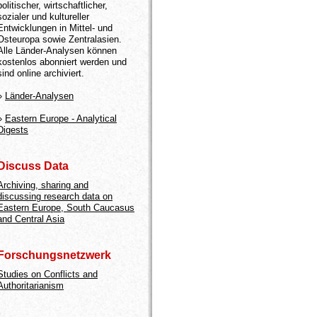
politischer, wirtschaftlicher,
sozialer und kultureller
Entwicklungen in Mittel- und
Osteuropa sowie Zentralasien.
Alle Länder-Analysen können
kostenlos abonniert werden und
sind online archiviert.
»
Länder-Analysen
»
Eastern Europe - Analytical
Digests
Discuss Data
Archiving, sharing and
discussing research data on
Eastern Europe, South Caucasus
and Central Asia
Forschungsnetzwerk
Studies on Conflicts and
Authoritarianism