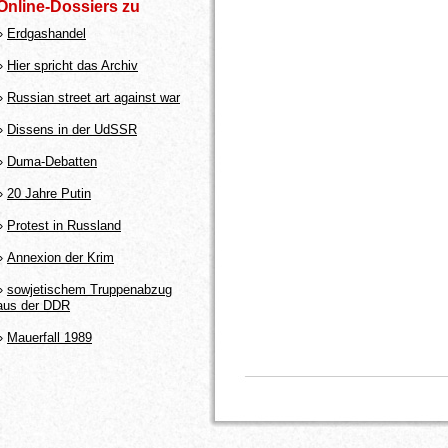
Online-Dossiers zu
»
Erdgashandel
»
Hier spricht das Archiv
»
Russian street art against war
»
Dissens in der UdSSR
»
Duma-Debatten
»
20 Jahre Putin
»
Protest in Russland
»
Annexion der Krim
»
sowjetischem Truppenabzug
aus der DDR
»
Mauerfall 1989