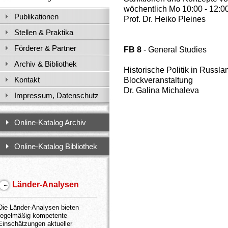
wöchentlich Mo 10:00 - 12:0
Publikationen
Prof. Dr. Heiko Pleines
Stellen & Praktika
Förderer & Partner
FB 8
- General Studies
Archiv & Bibliothek
Historische Politik in Russla
Kontakt
Blockveranstaltung
Dr. Galina Michaleva
Impressum, Datenschutz
Online-Katalog Archiv
Online-Katalog Bibliothek
Länder-Analysen
Die Länder-Analysen bieten
regelmäßig kompetente
Einschätzungen aktueller