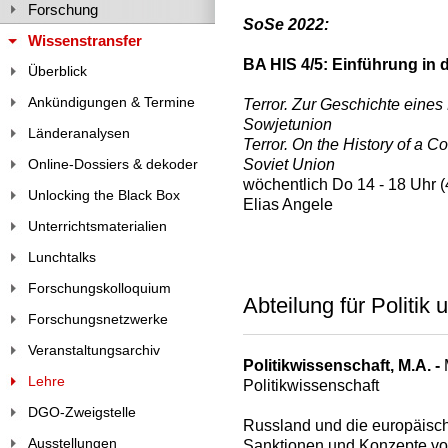
Forschung
SoSe 2022:
Wissenstransfer
BA HIS 4/5: Einführung in
Überblick
Ankündigungen & Termine
Terror. Zur Geschichte eines
Sowjetunion
Länderanalysen
Terror. On the History of a 
Soviet Union
Online-Dossiers & dekoder
wöchentlich Do 14 - 18 Uhr 
Unlocking the Black Box
Elias Angele
Unterrichtsmaterialien
Lunchtalks
Forschungskolloquium
Abteilung für Politik 
Forschungsnetzwerke
Veranstaltungsarchiv
Politikwissenschaft, M.A. -
Lehre
Politikwissenschaft
DGO-Zweigstelle
Russland und die europäisch
Ausstellungen
Sanktionen und Konzepte vo