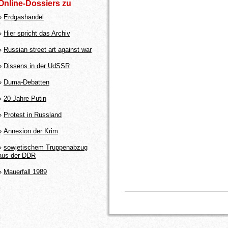
Online-Dossiers zu
»
Erdgashandel
»
Hier spricht das Archiv
»
Russian street art against war
»
Dissens in der UdSSR
»
Duma-Debatten
»
20 Jahre Putin
»
Protest in Russland
»
Annexion der Krim
»
sowjetischem Truppenabzug
aus der DDR
»
Mauerfall 1989