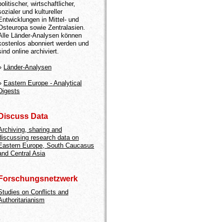
politischer, wirtschaftlicher,
sozialer und kultureller
Entwicklungen in Mittel- und
Osteuropa sowie Zentralasien.
Alle Länder-Analysen können
kostenlos abonniert werden und
sind online archiviert.
»
Länder-Analysen
»
Eastern Europe - Analytical
Digests
Discuss Data
Archiving, sharing and
discussing research data on
Eastern Europe, South Caucasus
and Central Asia
Forschungsnetzwerk
Studies on Conflicts and
Authoritarianism