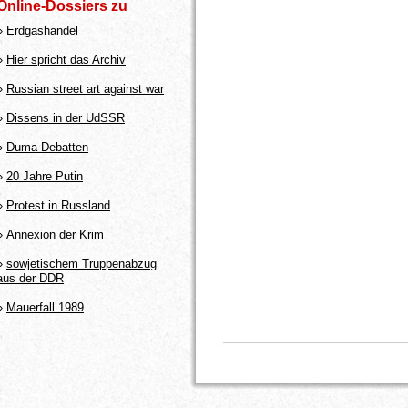
Online-Dossiers zu
»
Erdgashandel
»
Hier spricht das Archiv
»
Russian street art against war
»
Dissens in der UdSSR
»
Duma-Debatten
»
20 Jahre Putin
»
Protest in Russland
»
Annexion der Krim
»
sowjetischem Truppenabzug
aus der DDR
»
Mauerfall 1989