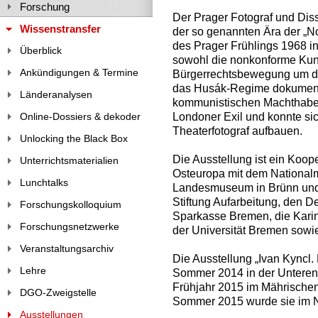
Forschung
Der Prager Fotograf und Diss
Wissenstransfer
der so genannten Ära der „N
des Prager Frühlings 1968 i
Überblick
sowohl die nonkonforme Kuns
Ankündigungen & Termine
Bürgerrechtsbewegung um die
das Husák-Regime dokument
Länderanalysen
kommunistischen Machthaber 
Londoner Exil und konnte sich
Online-Dossiers & dekoder
Theaterfotograf aufbauen.
Unlocking the Black Box
Die Ausstellung ist ein Koop
Unterrichtsmaterialien
Osteuropa mit dem Nationa
Lunchtalks
Landesmuseum in Brünn und w
Stiftung Aufarbeitung, den 
Forschungskolloquium
Sparkasse Bremen, die Karin
Forschungsnetzwerke
der Universität Bremen sowi
Veranstaltungsarchiv
Die Ausstellung „Ivan Kyncl.
Lehre
Sommer 2014 in der Unteren
Frühjahr 2015 im Mährischen
DGO-Zweigstelle
Sommer 2015 wurde sie im N
Ausstellungen