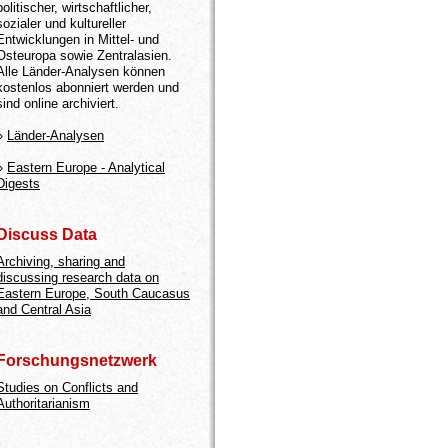
politischer, wirtschaftlicher,
sozialer und kultureller
Entwicklungen in Mittel- und
Osteuropa sowie Zentralasien.
Alle Länder-Analysen können
kostenlos abonniert werden und
sind online archiviert.
»
Länder-Analysen
»
Eastern Europe - Analytical
Digests
Discuss Data
Archiving, sharing and
discussing research data on
Eastern Europe, South Caucasus
and Central Asia
Forschungsnetzwerk
Studies on Conflicts and
Authoritarianism