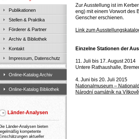
Zur Ausstellung ist im Kerber
Publikationen
eng) mit einem Vorwort des 
Genscher erschienen.
Stellen & Praktika
Förderer & Partner
Link zum Ausstellungskatalo
Archiv & Bibliothek
Einzelne Stationen der Aus
Kontakt
Impressum, Datenschutz
11. Juli bis 17. August 2014
Untere Rathaushalle, Breme
Online-Katalog Archiv
4. Juni bis 20. Juli 2015
Nationalmuseum – National
Online-Katalog Bibliothek
Národní památník na Vítkově
Länder-Analysen
Die Länder-Analysen bieten
regelmäßig kompetente
Einschätzungen aktueller