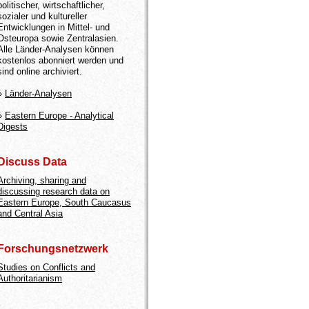
politischer, wirtschaftlicher,
sozialer und kultureller
Entwicklungen in Mittel- und
Osteuropa sowie Zentralasien.
Alle Länder-Analysen können
kostenlos abonniert werden und
sind online archiviert.
»
Länder-Analysen
»
Eastern Europe - Analytical
Digests
Discuss Data
Archiving, sharing and
discussing research data on
Eastern Europe, South Caucasus
and Central Asia
Forschungsnetzwerk
Studies on Conflicts and
Authoritarianism