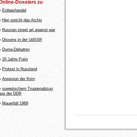
Online-Dossiers zu
»
Erdgashandel
»
Hier spricht das Archiv
»
Russian street art against war
»
Dissens in der UdSSR
»
Duma-Debatten
»
20 Jahre Putin
»
Protest in Russland
»
Annexion der Krim
»
sowjetischem Truppenabzug
aus der DDR
»
Mauerfall 1989