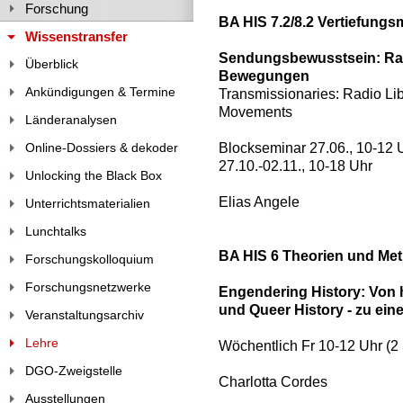
Forschung
BA HIS 7.2/8.2 Vertiefung
Wissenstransfer
Sendungsbewusstsein: Radi
Überblick
Bewegungen
Ankündigungen & Termine
Transmissionaries: Radio Lib
Movements
Länderanalysen
Blockseminar 27.06., 10-12 U
Online-Dossiers & dekoder
27.10.-02.11., 10-18 Uhr
Unlocking the Black Box
Elias Angele
Unterrichtsmaterialien
Lunchtalks
BA HIS 6 Theorien und Met
Forschungskolloquium
Forschungsnetzwerke
Engendering History: Von 
und Queer History - zu ein
Veranstaltungsarchiv
Lehre
Wöchentlich Fr 10-12 Uhr (
DGO-Zweigstelle
Charlotta Cordes
Ausstellungen