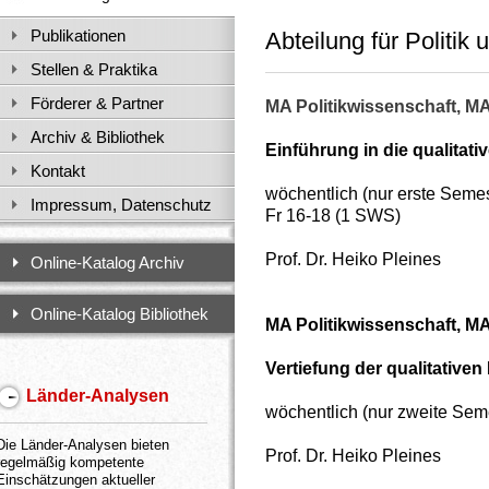
Publikationen
Abteilung für Politik 
Stellen & Praktika
Förderer & Partner
MA Politikwissenschaft, M
Archiv & Bibliothek
Einführung in die qualitat
Kontakt
wöchentlich (nur erste Semes
Impressum, Datenschutz
Fr 16-18 (1 SWS)
Prof. Dr. Heiko Pleines
Online-Katalog Archiv
Online-Katalog Bibliothek
MA Politikwissenschaft, 
Vertiefung der qualitative
Länder-Analysen
wöchentlich (nur zweite Seme
Die Länder-Analysen bieten
Prof. Dr. Heiko Pleines
regelmäßig kompetente
Einschätzungen aktueller